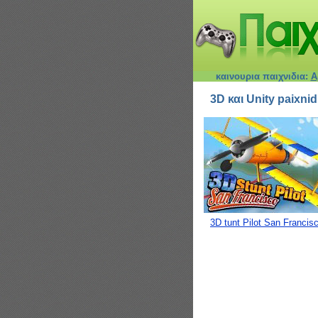
καινουρια παιχνιδια:
Α
3D και Unity paixnid
3D tunt Pilot San Francis