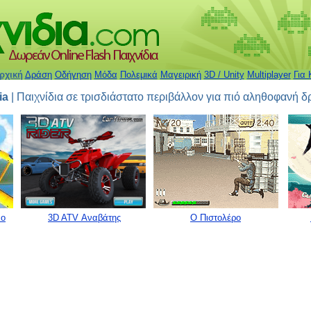
ρχική
Δράση
Οδήγηση
Μόδα
Πολεμικά
Μαγειρική
3D / Unity
Multiplayer
Για 
ia
| Παιχνίδια σε τρισδιάστατο περιβάλλον για πιό αληθοφανή 
co
3D ATV Αναβάτης
Ο Πιστολέρο