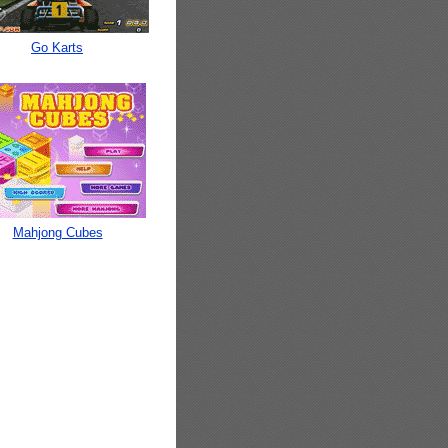
Go Karts
Mahjong Cubes