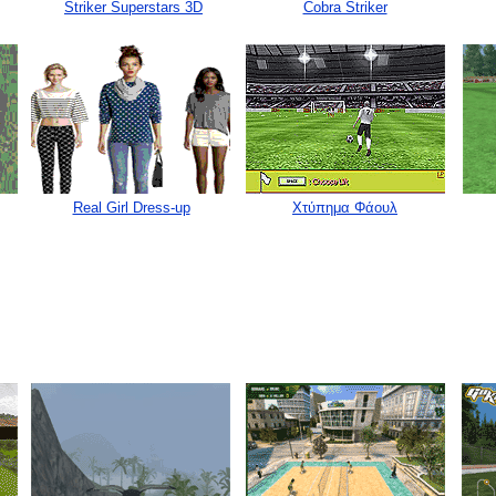
Striker Superstars 3D
Cobra Striker
Real Girl Dress-up
Χτύπημα Φάουλ