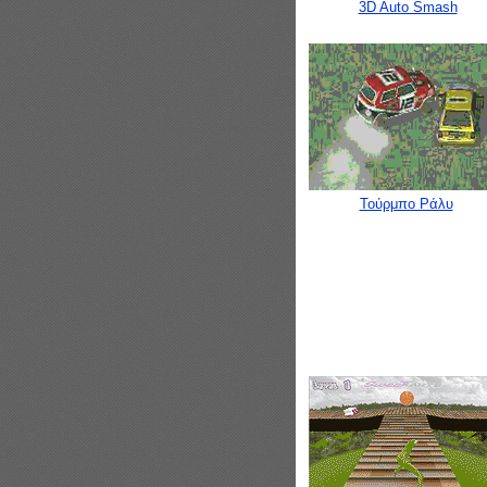
3D Auto Smash
Τούρμπο Ράλυ