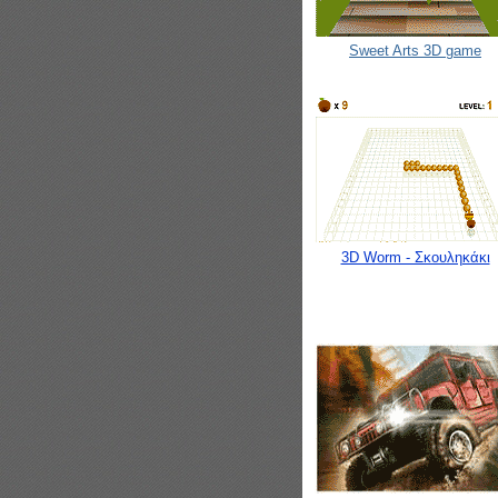
Sweet Arts 3D game
3D Worm - Σκουληκάκι