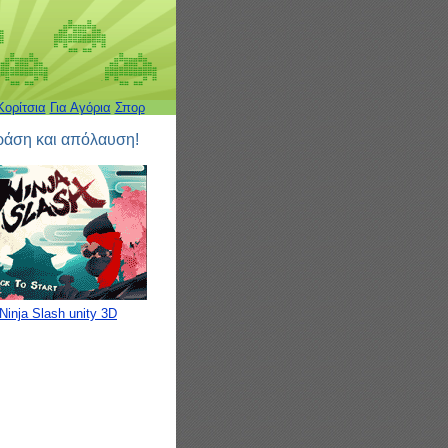
Κορίτσια
Για Αγόρια
Σπορ
δράση και απόλαυση!
Ninja Slash unity 3D