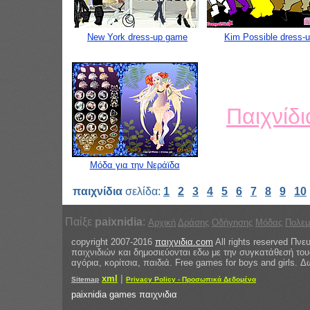
New York dress-up game
Kim Possible dress-
Παιχνίδι
Μόδα για την Νεράϊδα
παιχνίδια
σελίδα:
1
2
3
4
5
6
7
8
9
10
Παίξε
paixnidia
:
Αρχική
Δράσης
Οδήγησης
Μόδας
Πολεμ
copyright 2007-2016
παιχνιδια.com
All rights reserved Πνε
παιχνιδιών και δημοσιεύονται εδω με την συγκατάθεσή του
αγόρια, κορίτσια, παιδιά. Free games for boys and girls.
xml
|
Sitemap
Privacy Policy - Προσωπικά Δεδομένα
paixnidia games παιχνιδια