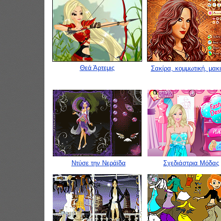
Θεά Άρτεμις
Σακίρα, κομμωτική, μακι
Ντύσε την Νεράϊδα
Σχεδιάστρια Μόδας