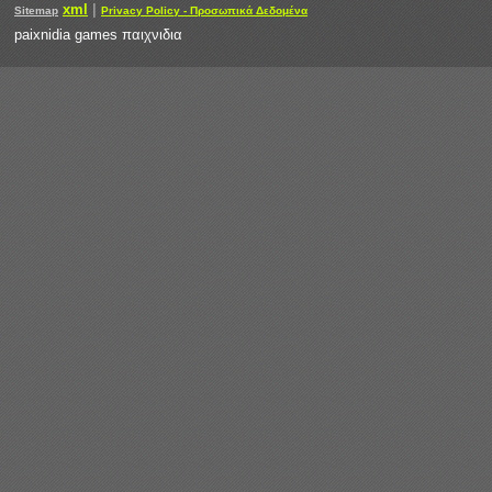
xml
|
Sitemap
Privacy Policy - Προσωπικά Δεδομένα
paixnidia games παιχνιδια