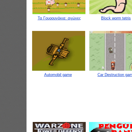
Τα Γουρουνάκια: αγώνες
Block worm tetris
Automobil game
Car Destruction ga