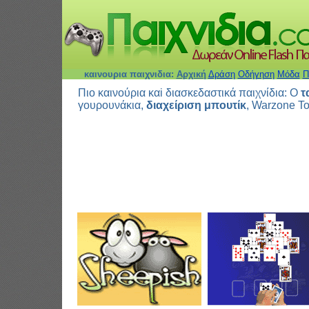
καινουρια παιχνιδια:
Αρχική
Δράση
Οδήγηση
Μόδα
Π
Πιo καινούρια καi διασκεδαστικά παιχνίδια: Ο
τ
γουρουνάκια,
διαχείριση μπουτίκ
, Warzone To