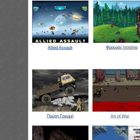
Φρουρός Ιππότης
Allied Assault
Πρώτη Γραμμή
Art of War