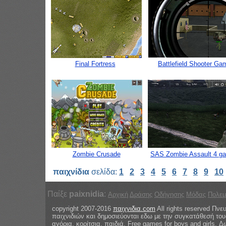
Final Fortress
Battlefield Shooter Ga
Zombie Crusade
SAS Zombie Assault 4 g
παιχνίδια
σελίδα:
1
2
3
4
5
6
7
8
9
10
Παίξε
paixnidia
:
Αρχική
Δράσης
Οδήγησης
Μόδας
Πολεμ
copyright 2007-2016
παιχνιδια.com
All rights reserved Πνε
παιχνιδιών και δημοσιεύονται εδω με την συγκατάθεσή του
αγόρια, κορίτσια, παιδιά. Free games for boys and girls.