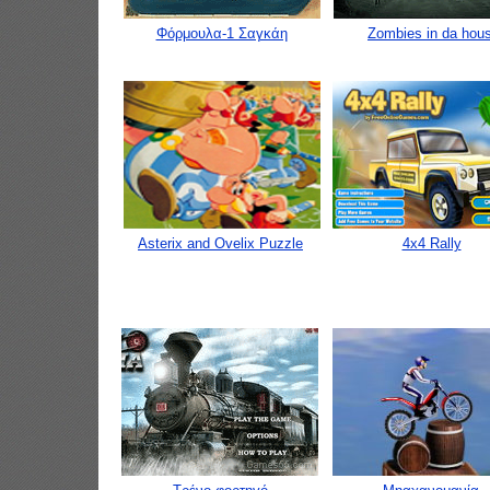
Φόρμουλα-1 Σαγκάη
Zombies in da hou
Asterix and Ovelix Puzzle
4x4 Rally