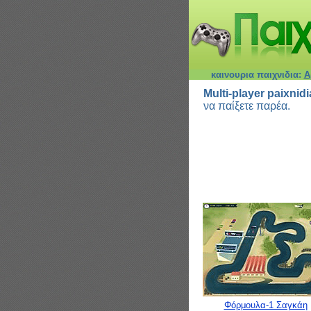
καινουρια παιχνιδια:
Α
Multi-player paixnidi
να παίξετε παρέα.
Φόρμουλα-1 Σαγκάη