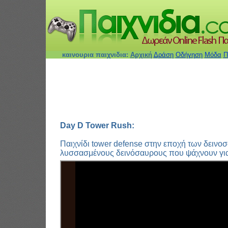
καινουρια παιχνιδια:
Αρχική
Δράση
Οδήγηση
Μόδα
Π
Day D Tower Rush:
Παιχνίδι tower defense στην εποχή των δειν
λυσσασμένους δεινόσαυρους που ψάχνουν γι