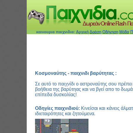
καινουρια παιχνιδια:
Αρχική
Δράση
Οδήγηση
Μόδα
Π
Κοσμοναύτης - παιχνιδι βαρύτητας :
Σε αυτό το παιχνίδι ο αστροναύτης σου πρέπει
βοήθεια της βαρύτηας και να βγεί απο το δωμά
επίπεδα δυσκολίας!
Οδηγίες παιχνιδιού:
Κινείσαι και κάνεις άλματ
ιδιεταιρότητες και ζητούμενα.