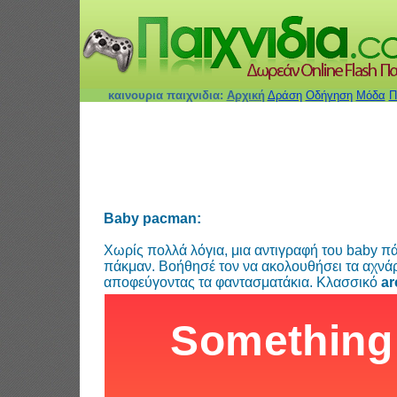
καινουρια παιχνιδια:
Αρχική
Δράση
Οδήγηση
Μόδα
Π
Baby pacman:
Χωρίς πολλά λόγια, μια αντιγραφή του baby πά
πάκμαν. Βοήθησέ τον να ακολουθήσει τα αχνάρι
αποφεύγοντας τα φαντασματάκια. Κλασσικό
ar